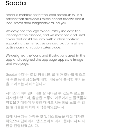
Sooda
Sooda, a mobile app for the local community, is a
service that allows you to see honest reviews about
local stores from neighbors around you.
We designed the logo to accurately indicate the
identity of their service, and we matched and used
colors that could feel cool with a clear contrast,
supporting their effective role as a platform where
active communication takes place.
We designed the icons and illustrations used in the
app, and designed the app page, app store image,
and web page.
Sooda(수다)는 로컬 커뮤니티를 위한 모바일 앱으로
내 주변 동네 상점들에 대한 이웃들의 솔직한 후기들
을 모아보는 서비스입니다.
서비스의 아이덴티티를 잘 나타낼 수 있도록 로고를
디자인하였으며, 활발한 소통이 이루어지는 플랫폼의
역할을 기대하며 뚜렷한 대비로 시원함을 느낄 수 있
는 컬러들을 매치하여 적용하였습니다.
앱에 사용되는 아이콘 및 일러스트들을 직접 디자인
하였으며 앱페이지, 앱스토어 이미지, 웹페이지 디자
인을 진행하였습니다.