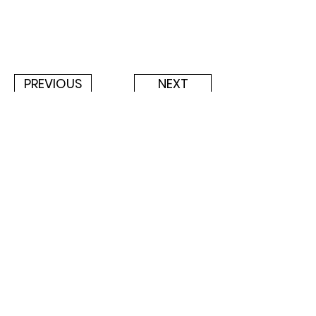
PREVIOUS
NEXT
Emptyfull Design
1312, 1313-h
o, 16, Maeheon-ro, Seocho-gu,
Seoul, South Korea
​엠티풀디자인
서울시 서초구 매헌로
16 하이브랜드 1312, 1313호
contact@emptyfulldesign.com